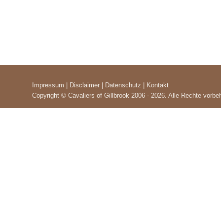
Impressum
|
Disclaimer
|
Datenschutz |
Kontakt
Copyright © Cavaliers of Gillbrook 2006 -
2026
. Alle Rechte vorbe