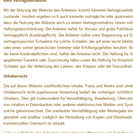
Kein Vertragsverhältnis
Mit der Nutzung der Website des Anbieters kommt keinerlei Vertragsverhä
zustande. Insofern ergeben sich auch keinerlei vertragliche oder quasivertr
dass die Nutzung der Website doch zu einem Vertragsverhältnis führen sollte
Haftungsbeschränkung: Der Anbieter haftet für Vorsatz und grobe Fahrlässi
Vertragspflicht (Kardinalpflicht). Der Anbieter haftet unter Begrenzung auf
vertragstypischen Schadens für solche Schäden, die auf einer leicht fahrlä
oder eines seiner gesetzlichen Vertreter oder Erfüllungsgehilfen beruhen. Be
die keine Kardinalpflichten sind, haftet der Anbieter nicht. Die Haftung für
gegebenen Garantie oder Zusicherung fallen sowie die Haftung für Ansprü
Schäden aus der Verletzung des Lebens, des Körpers oder der Gesundheit b
Urheberrecht
Die auf dieser Website veröffentlichten Inhalte, Fotos und Werke sind urh
Urheberrecht nicht zugelassene Verwertung bedarf der vorherigen schriftli
Urhebers. Dies gilt insbesondere für Vervielfältigung, Bearbeitung, Überse
von Inhalten in Datenbanken oder anderen elektronischen Medien und System
solche gekennzeichnet. Die unerlaubte Vervielfältigung oder Weitergabe einz
gestattet und strafbar. Lediglich die Herstellung von Kopien und Downloads 
kommerziellen Gebrauch ist erlaubt.